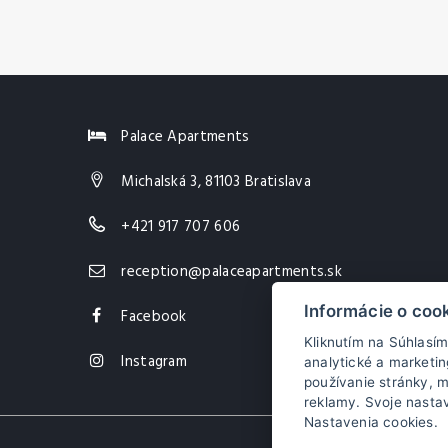
Palace Apartments
Michalská 3, 81103 Bratislava
+421 917 707 606
reception@palaceapartments.sk
Informácie o coo
Facebook
Kliknutím na Súhlasí
Instagram
analytické a marketi
používanie stránky, m
reklamy. Svoje nastav
Nastavenia cookies.