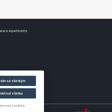
alace Apartments
asím so všetkým
ietnuť všetko
avenia cookies