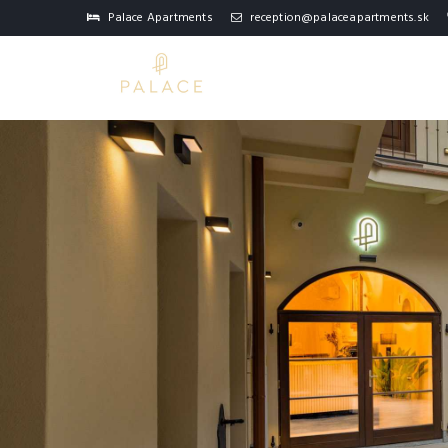
Palace Apartments
reception@palaceapartments.sk